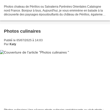
Photos chateau de Périllos ou Salvaterra Pyrénées Orientales Catalogne
nord France. Bonjour à tous, Aujourd'hui, je vous emmnène en balade à la
découverte des paysages époustouflants du château de Périllos, également
connu sous le nom de Château de Salvaterra....
Photos culinaires
Publié le 05/07/2025 à 14:03
Par
Katy
Photos culinaires Une séance photo culinaire enrichissante au club photo :