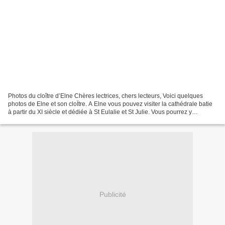
Photos du cloître d’Elne Chères lectrices, chers lecteurs, Voici quelques
photos de Elne et son cloÏtre. A Elne vous pouvez visiter la cathédrale batie
à partir du XI siècle et dédiée à St Eulalie et St Julie. Vous pourrez y
découvrir de l'art roman et...
Publicité