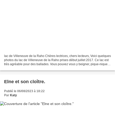
lac de Villeneuve de la Raho Chères lectrices, chers lecteurs, Voici quelques
photos du lac de Villeneuve de la Raho prises début juillet 2017. Ce lac est
très agréable pour des ballades. Vous pouvez vous y beigner, pique-niquer
faire des sport aquatique...
Elne et son cloître.
Publié le 06/08/2023 à 18:22
Par
Katy