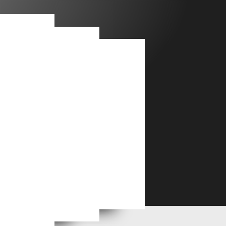
Série Photo : L’Explosion Pyrotechnique du Correfoc et la Magie des Fêtes Catalanes
Glowtrums en lumière : réussir la photographie de spectacle nocturne sans flash
Exposition "Couleurs catalanes" à l’Anse de Paulilles : les photographies de Banyuls Images jusqu’en septembre 2026