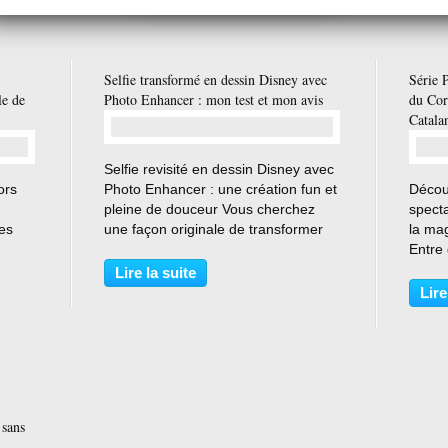
Correfoc de Thuir : dragon pyrotechnique sous une pluie d'étincelles
Selfie transformé en dessin Disney avec
Série 
le de
Photo Enhancer : mon test et mon avis
du Cor
Catala
…
Selfie revisité en dessin Disney avec
ors
Photo Enhancer : une création fun et
Décou
pleine de douceur Vous cherchez
specta
es
une façon originale de transformer
la ma
un simple selfie en une illustration
Entre 
digne d'un film d'animation ? J'ai
mytho
Lire la suite
eu des
testé Photo Enhancer en mode
démon
Lire
dessin Disney,...
d'un 
 de
de la 
 sans