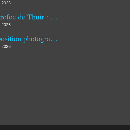
t 2026
Correfoc de Thuir : dragon pyrotechnique sous une pluie d'étincelles
t 2026
Exposition photographique « En Suspension » du Photo Club Thuir présentée à l'Hôpital de Perpignan du 29 août au 12 septembre 2026 dans le cadre du Festival Objectif Image
t 2026