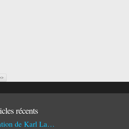
>>
icles récents
Citation de Karl Lagerfeld : pourquoi la photographie capture un moment impossible à recréer