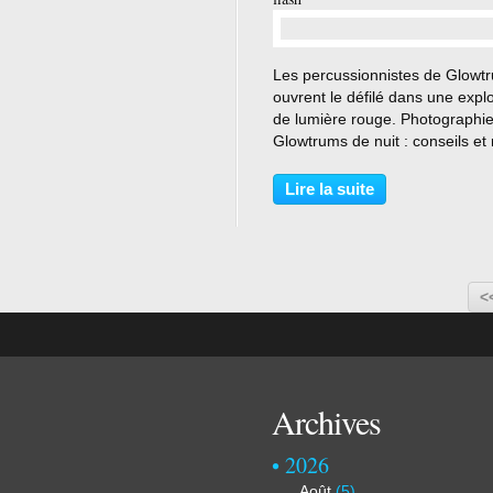
…
Les percussionnistes de Glowt
ouvrent le défilé dans une expl
de lumière rouge. Photographie
Glowtrums de nuit : conseils et 
d'expérience avec un Canon 1
Photographier Glowtrums : un d
Lire la suite
entre lumière et mouvement La
photographie...
<
Archives
2026
Août
(5)