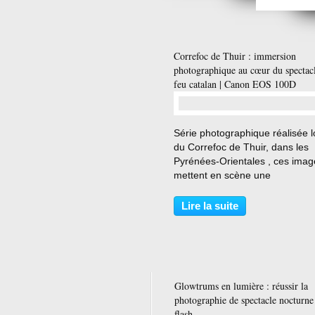
Correfoc de Thuir : immersion
photographique au cœur du spectac
feu catalan | Canon EOS 100D
…
Série photographique réalisée l
du Correfoc de Thuir, dans les
Pyrénées-Orientales , ces imag
mettent en scène une
impressionnante créature
pyrotechnique évoluant au mili
Lire la suite
flammes, des étincelles et de la
fumée. Une immersion au cœur
l'une...
Glowtrums en lumière : réussir la
photographie de spectacle nocturne
flash