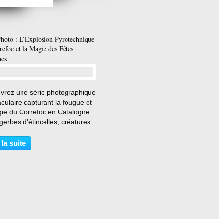
Collectif Matières Sensibles 2026 Exposition de photographie
Citation de Karl Lagerfeld : pourquoi la photographie capture un moment impossible à recréer
Photo : L’Explosion Pyrotechnique
refoc et la Magie des Fêtes
nes
…
vrez une série photographique
culaire capturant la fougue et
gie du Correfoc en Catalogne.
gerbes d'étincelles, créatures
logiques pyrotechniques et
s masqués, plongez au cœur
 la suite
spectacle de feu emblématique
culture...