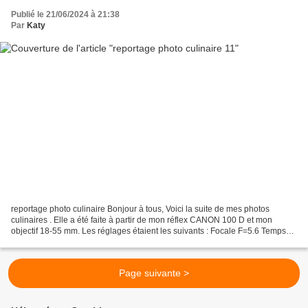
Publié le 21/06/2024 à 21:38
Par
Katy
reportage photo culinaire Bonjour à tous, Voici la suite de mes photos
culinaires . Elle a été faite à partir de mon réflex CANON 100 D et mon
objectif 18-55 mm. Les réglages étaient les suivants : Focale F=5.6 Temps
d'exposition 1/125 de secondes ISO...
Page suivante >