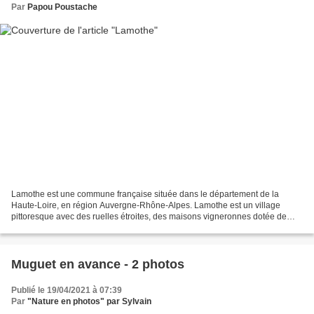
Par
Papou Poustache
Lamothe est une commune française située dans le département de la
Haute-Loire, en région Auvergne-Rhône-Alpes. Lamothe est un village
pittoresque avec des ruelles étroites, des maisons vigneronnes dotée de
voutes extérieures typiques de la région. C’est...
Muguet en avance - 2 photos
Publié le 19/04/2021 à 07:39
Par
"Nature en photos" par Sylvain